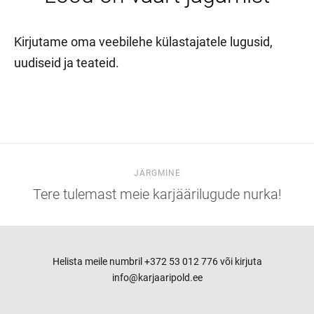
Kirjutame oma veebilehe külastajatele lugusid,
uudiseid ja teateid.
JÄRGMINE
Tere tulemast meie karjäärilugude nurka!
Helista meile numbril +372 53 012 776 või kirjuta
info@karjaaripold.ee