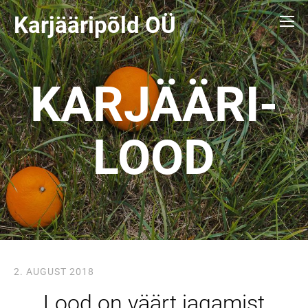
Karjääripõld O
Ü
KARJÄÄRI-
LOOD
2. AUGUST 2018
Lood on väärt jagamist