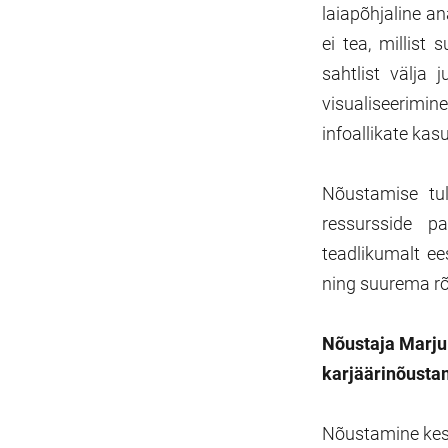
laiapõhjaline an
ei tea, millist
sahtlist välja
visualiseerimin
infoallikate ka
Nõustamise tu
ressursside 
teadlikumalt e
ning suurema r
Nõustaja Marjul
karjäärinõusta
Nõustamine kest