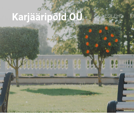
Karjääripõld O
Ü
ESILEHT
K