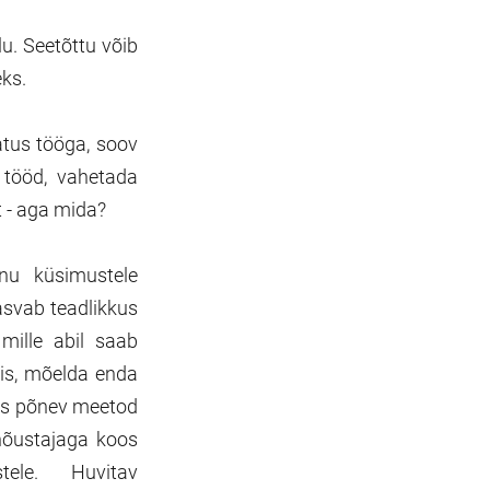
u. Seetõttu võib
ks.
atus tööga, soov
 tööd, vahetada
t - aga mida?
nu küsimustele
asvab teadlikkus
mille abil saab
nis, mõelda enda
üks põnev meetod
 nõustajaga koos
tele. Huvitav