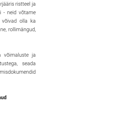
ääris ristteel ja
ti - neid võtame
 võivad olla ka
ne, rollimängud,
 võimaluste ja
ustega, seada
rimisdokumendid
nud