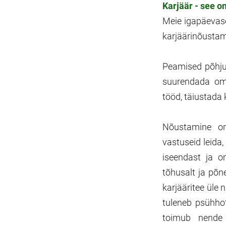
Karjäär - see o
Meie igapäevase
karjäärinõustam
Peamised põhjus
suurendada oma
tööd, täiustada
Nõustamine on
vastuseid leida
iseendast ja o
tõhusalt ja põn
karjääritee üle
tuleneb psühhot
toimub nende