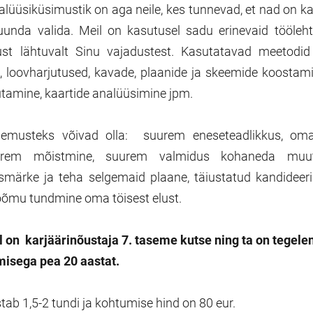
alüüsiküsimustik on aga neile, kes tunnevad, et nad on karj
 suunda valida. Meil on kasutusel sadu erinevaid tööleh
 just lähtuvalt Sinu vajadustest. Kasutatavad meetodid
e, loovharjutused, kavade, plaanide ja skeemide koostami
sutamine, kaartide analüüsimine jpm.
lemusteks võivad olla: suurem eneseteadlikkus, oma
parem mõistmine, suurem valmidus kohaneda muut
esmärke ja teha selgemaid plaane, täiustatud kandidee
õõmu tundmine oma töisest elust.
 on karjäärinõustaja 7. taseme kutse ning ta on tegele
misega pea 20 aastat.
ab 1,5-2 tundi ja kohtumise hind on 80 eur.