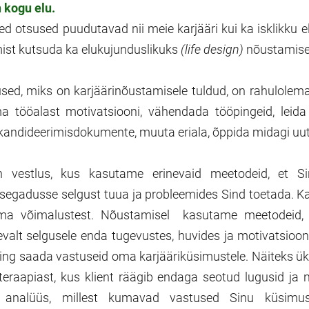
n kogu elu.
d otsused puudutavad nii meie karjääri kui ka isklikku el
ist kutsuda ka elukujunduslikuks
(life design)
nõustamise
ed, miks on karjäärinõustamisele tuldud, on rahulolem
 tööalast motivatsiooni, vähendada tööpingeid, leida
 kandideerimisdokumente, muuta eriala, õppida midagi uu
 vestlus, kus kasutame erinevaid meetodeid, et Si
, segadusse selgust tuua ja probleemides Sind toetada. K
ma võimalustest. Nõustamisel kasutame meetodeid, 
evalt selgusele enda tugevustes, huvides ja motivatsioo
 ning saada vastuseid oma karjääriküsimustele. Näiteks 
eraapiast, kus klient räägib endaga seotud lugusid ja
 analüüs, millest kumavad vastused Sinu küsimus