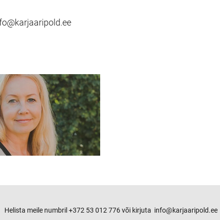
fo@karjaaripold.ee
Helista meile numbril +372 53 012 776 või kirjuta info@karjaaripold.ee