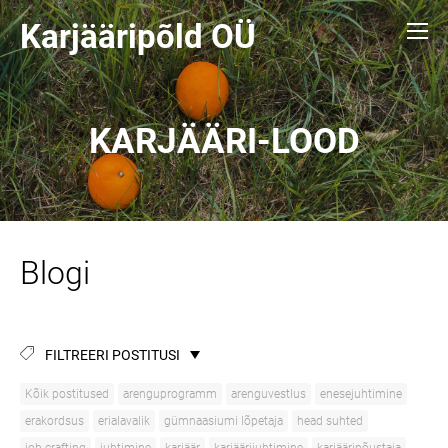
Karjääripõld O
Ü
KARJÄÄRI-LOOD
Blogi
FILTREERI POSTITUSI
Kõik postitused
arenguprogramm
arenguvestlus
enesejuhtimine
erakordsus
erialavalik
gümnaasiumi lõpetaja
head suhted