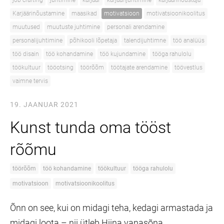
job crafting
juhtimine
karjäär
karjäärijuhtimine
karjäärinõustaja
Karjäärinõustamine
maasikad
motivatsioon
motivatsioonikoolitus
muutused
muutuste juhtimine
personali arendamine
personalijuhtimine
põhikooli lõpetaja
talendijuhtimne
töö analüüs
töö disain
töö kohandamine
töö kujundamine
tööga rahulolu
töökultuur
tööotsing
töörõõm
töötajate arendamine
töövestlus
vaimne tervis
19. JAANUAR 2021
Kunst tunda oma tööst
rõõmu
töörõõm
töö kohandamine
töökultuur
tööga rahulolu
motivatsioon
motivatsioonikoolitus
Õnn on see, kui on midagi teha, kedagi armastada ja
midagi loota – nii ütleb Hiina vanasõna.