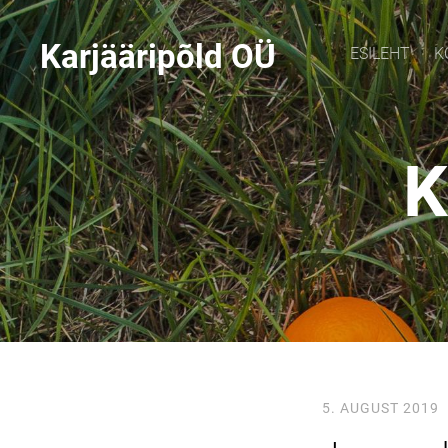
Karjääripõld O
Ü
ESILEHT
K
K
5. AUGUST 2019