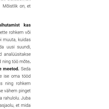
 Mõistlik on, et
ihutamist kas
 ette rohkem või
i muuta, kuidas
da uusi suundi,
d analüüsitakse
d ning töö mõte
.
e meetod.
Seda
ene ise oma tööd
ks ning rohkem
se vähem pinget
a rahulolu. Juba
asjaolu, et mida