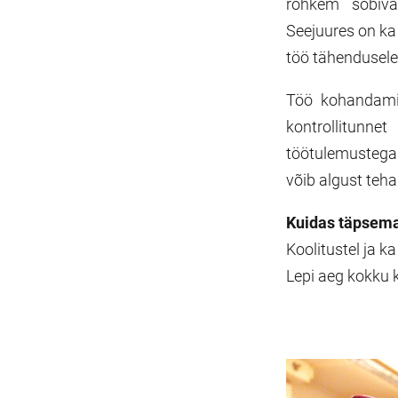
rohkem sobivak
Seejuures on ka
töö tähendusele
Töö kohandamis
kontrollitunn
töötulemustega
võib algust teh
Kuidas täpsem
Koolitustel ja k
Lepi aeg kokku 