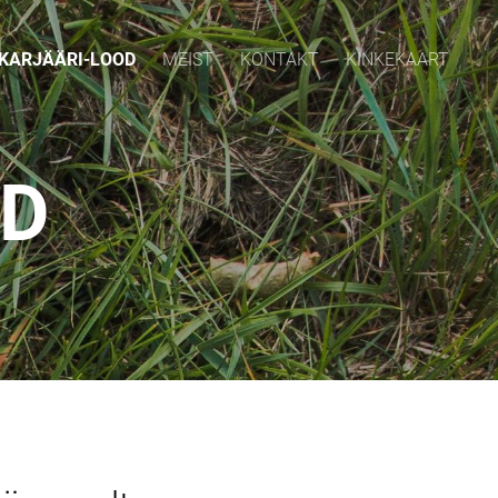
KARJÄÄRI-LOOD
MEIST
KONTAKT
KINKEKAART
OD