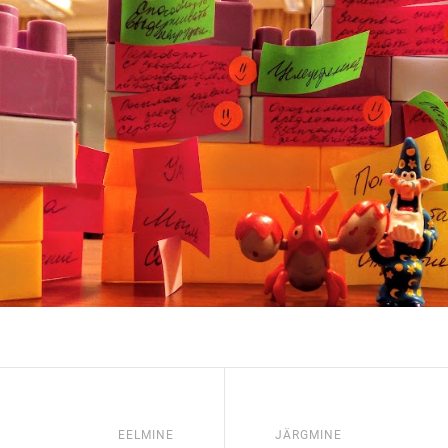
EELMINE
JÄRGMINE