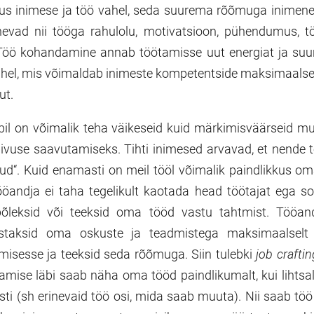
us inimese ja töö vahel, seda suurema rõõmuga inimene
nevad nii tööga rahulolu, motivatsioon, pühendumus, tö
Töö kohandamine annab töötamisse uut energiat ja suu
vahel, mis võimaldab inimeste kompetentside maksimaals
ut.
bil on võimalik teha väikeseid kuid märkimisväärseid m
ivuse saavutamiseks. Tihti inimesed arvavad, et nende 
utud“. Kuid enamasti on meil tööl võimalik paindlikkus o
öandja ei taha tegelikult kaotada head töötajat ega so
põleksid või teeksid oma tööd vastu tahtmist. Tööan
staksid oma oskuste ja teadmistega maksimaalselt o
misesse ja teeksid seda rõõmuga. Siin tulebki
job crafti
mise läbi saab näha oma tööd paindlikumalt, kui lihtsal
sti (sh erinevaid töö osi, mida saab muuta). Nii saab tö