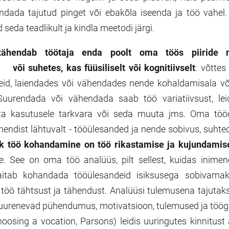
endada tajutud pinget või ebakõla iseenda ja töö vahel.
 seda teadlikult ja kindla meetodi järgi.
ähendab töötaja enda poolt oma töös piiride n
või suhetes, kas füüsiliselt või kognitiivselt
: võttes
id, laiendades või vähendades nende kohaldamisala võ
Suurendada või vähendada saab töö variatiivsust, lei
tta kasutusele tarkvara või seda muuta jms. Oma töö
ndist lähtuvalt - tööülesanded ja nende sobivus, suhte
 töö kohandamine on töö rikastamise ja kujundamis
se. See on oma töö analüüs, pilt sellest, kuidas inim
aitab kohandada tööülesandeid isiksusega sobivama
töö tähtsust ja tähendust. Analüüsi tulemusena tajutak
 suurenevad pühendumus, motivatsioon, tulemused ja töög
oosing a vocation, Parsons) leidis uuringutes kinnitust 