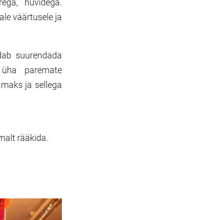
rega, huvidega.
le väärtusele ja
ldab suurendada
t üha paremate
maks ja sellega
emalt rääkida.