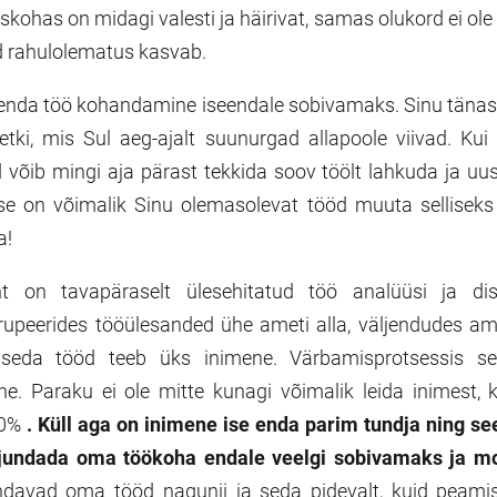
uskohas on midagi valesti ja häirivat, samas olukord ei ole k
id rahulolematus kasvab.
enda töö kohandamine iseendale sobivamaks. Sinu tänase
etki, mis Sul aeg-ajalt suunurgad allapoole viivad. Kui
võib mingi aja pärast tekkida soov töölt lahkuda ja uus
e on võimalik Sinu olemasolevat tööd muuta selliseks
a!
t on tavapäraselt ülesehitatud töö analüüsi ja disa
upeerides tööülesanded ühe ameti alla, väljendudes am
 seda tööd teeb üks inimene. Värbamisprotsessis sel
e. Paraku ei ole mitte kunagi võimalik leida inimest, k
00%
. Küll aga on inimene ise enda parim tundja ning se
jundada oma töökoha endale veelgi sobivamaks ja m
davad oma tööd nagunii ja seda pidevalt, kuid peamisel