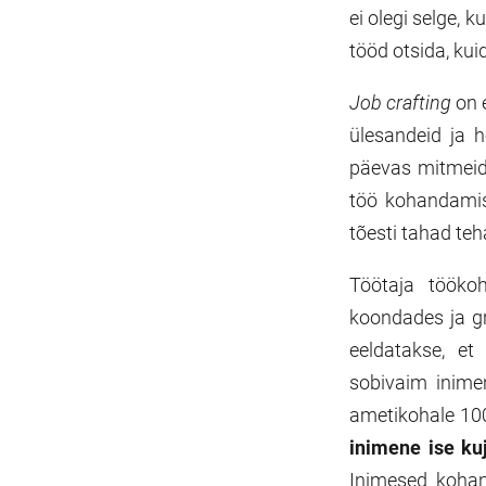
ei olegi selge, k
tööd otsida, ku
Job crafting
on 
ülesandeid ja h
päevas mitmeid 
töö kohandamis
tõesti tahad teh
Töötaja töökoh
koondades ja gr
eeldatakse, et
sobivaim inimen
ametikohale 1
inimene ise ku
Inimesed kohan