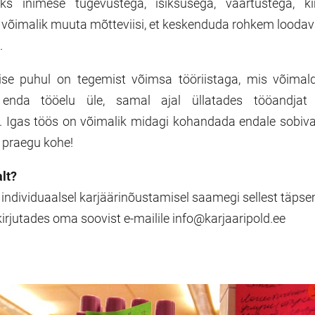
s inimese tugevustega, isiksusega, väärtustega, ki
 võimalik muuta mõtteviisi, et keskenduda rohkem loodava
.
e puhul on tegemist võimsa tööriistaga, mis võima
et enda tööelu üle, samal ajal üllatades tööandja
. Igas töös on võimalik midagi kohandada endale sobiva
a praegu kohe!
alt?
a individuaalsel karjäärinõustamisel saamegi sellest täps
kirjutades oma soovist e-mailile info@karjaaripold.ee