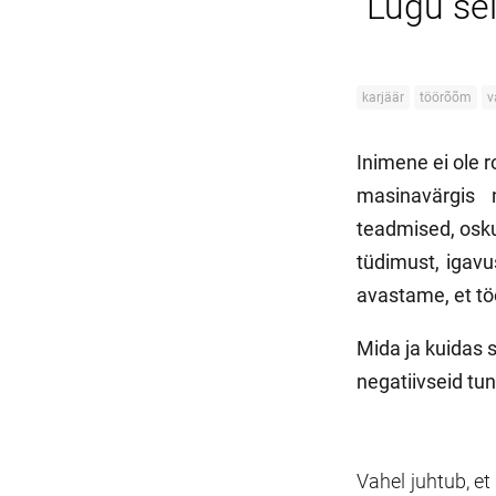
Lugu sel
karjäär
töörõõm
v
Inimene ei ole r
masinavärgis 
teadmised, osku
tüdimust, igavus
avastame, et töö
Mida ja kuidas 
negatiivseid t
Vahel juhtub, et