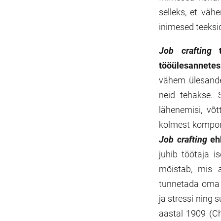
selleks, et väh
inimesed teeksid
Job crafting
t
tööülesannetes 
vähem ülesande
neid tehakse. 
lähenemisi, võ
kolmest kompone
Job crafting
ehk
juhib töötaja i
mõistab, mis 
tunnetada oma 
ja stressi ning
aastal 1909 (Ch