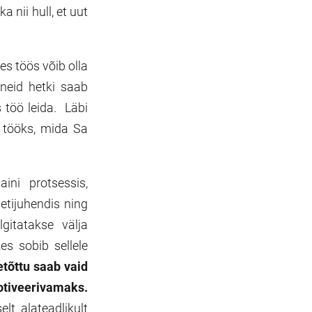
a nii hull, et uut
s töös võib olla
 neid hetki saab
 töö leida. Läbi
 tööks, mida Sa
ini protsessis,
etijuhendis ning
gitatakse välja
es sobib sellele
etõttu saab vaid
otiveerivamaks.
t alateadlikult