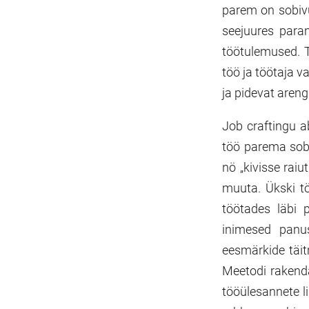
parem on sobiv
seejuures para
töötulemused. 
töö ja töötaja 
ja pidevat areng
Job craftingu a
töö parema sob
nö „kivisse rai
muuta. Ükski tö
töötades läbi 
inimesed panu
eesmärkide täit
Meetodi rakenda
tööülesannete li