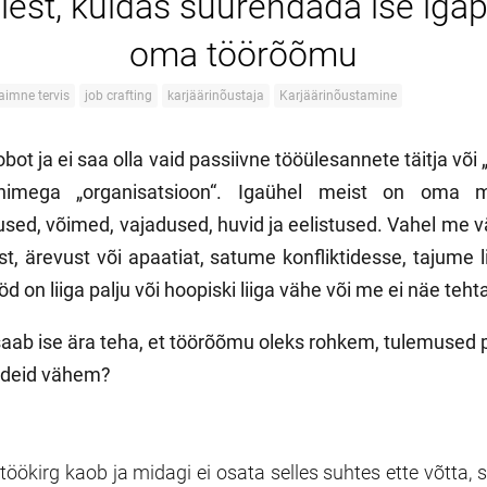
lest, kuidas suurendada ise iga
oma töörõõmu
aimne tervis
job crafting
karjäärinõustaja
Karjäärinõustamine
obot ja ei saa olla vaid passiivne tööülesannete täitja või
nimega „organisatsioon“. Igaühel meist on oma m
sed, võimed, vajadused, huvid ja eelistused. Vahel me
t, ärevust või apaatiat, satume konfliktidesse, tajume l
d on liiga palju või hoopiski liiga vähe või me ei näe teh
saab ise ära teha, et töörõõmu oleks rohkem, tulemused
undeid vähem?
 töökirg kaob ja midagi ei osata selles suhtes ette võtta, s