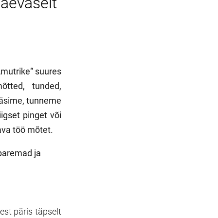
päevaselt
 „mutrike“ suures
õtted, tunded,
 väsime, tunneme
iigset pinget või
tava töö mõtet.
 paremad ja
est päris täpselt