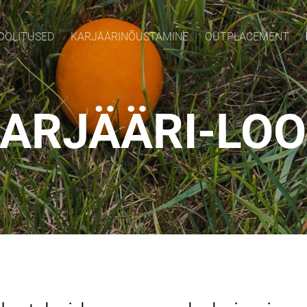
OOLITUSED
KARJÄÄRINÕUSTAMINE
OUTPLACEMENT
ARJÄÄRI-LO