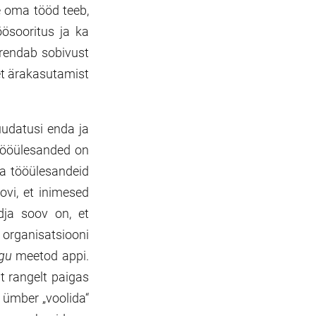
 oma tööd teeb,
ösooritus ja ka
rendab sobivust
et ärakasutamist
uudatusi enda ja
tööülesanded on
ma tööülesandeid
ovi, et inimesed
dja soov on, et
rganisatsiooni
ngu
meetod appi.
t rangelt paigas
ö ümber „voolida“